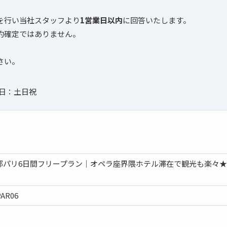
を行い当社スタッフより
1営業日以内
に回答いたします。
約確定ではありません。
さい。
定休日：土日祝
都パリ6日間フリープラン｜オペラ座界隈ホテル滞在で観光も楽々
PAR06