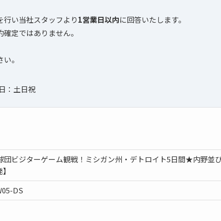
を行い当社スタッフより
1営業日以内
に回答いたします。
約確定ではありません。
さい。
定休日：土日祝
A球団ビジターゲーム観戦！ミシガン州・デトロイト5日間★内野並
発】
05-DS