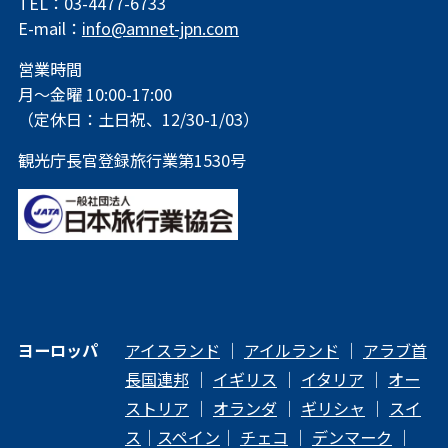
TEL：03-4477-6733
E-mail：
info@amnet-jpn.com
営業時間
月～金曜 10:00-17:00
（定休日：土日祝、12/30-1/03）
観光庁長官登録旅行業第1530号
ヨーロッパ
アイスランド
｜
アイルランド
｜
アラブ首
長国連邦
｜
イギリス
｜
イタリア
｜
オー
ストリア
｜
オランダ
｜
ギリシャ
｜
スイ
ス
｜
スペイン
｜
チェコ
｜
デンマーク
｜