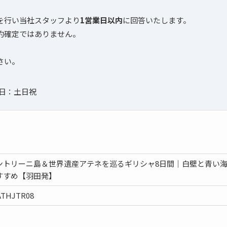
を行い当社スタッフより
1営業日以内
に回答いたします。
約確定ではありません。
さい。
定休日：土日祝
ントリーニ島＆世界遺産アテネを巡るギリシャ8日間｜白壁と青い
すすめ【羽田発】
ATHJTR08